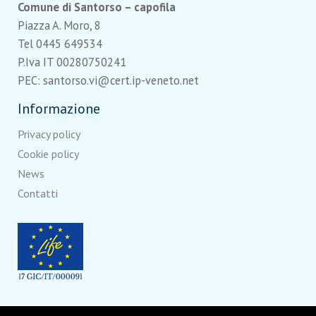
Comune di Santorso – capofila
Piazza A. Moro, 8
Tel 0445 649534
P.Iva IT 00280750241
PEC: santorso.vi@cert.ip-veneto.net
Informazione
Privacy policy
Cookie policy
News
Contatti
Con il contributo di
LIFE
, uno strumento finanziario dell’Unione