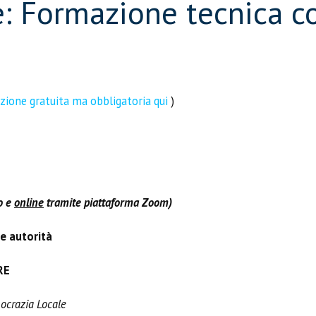
e: Formazione tecnica c
izione gratuita ma obbligatoria qui
)
o e
online
tramite piattaforma Zoom)
le autorità
RE
mocrazia Locale