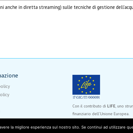
i anche in diretta streaming) sulle tecniche di gestione dell’acqua
mazione
policy
olicy
Con il contributo di
LIFE
, uno str
i
finanziario dell’Unione Europea.
avere la migliore esperienza sul nostro sito. Se continui ad utilizzare qu