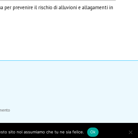
 per prevenire il rischio di alluvioni e allagamenti in
umento
esto sito noi assumiamo che tu ne sia felice.
Ok