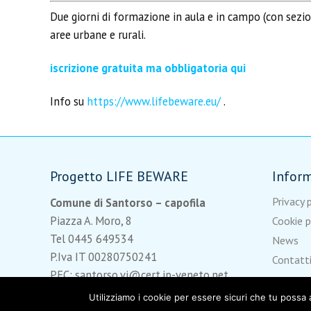
Due giorni di formazione in aula e in campo (con sezion
aree urbane e rurali.
iscrizione gratuita ma obbligatoria qui
Info su
https://www.lifebeware.eu/
.
Progetto LIFE BEWARE
Infor
Privacy 
Comune di Santorso – capofila
Piazza A. Moro, 8
Cookie p
Tel 0445 649534
News
P.Iva IT 00280750241
Contatt
PEC: santorso.vi@cert.ip-veneto.net
Utilizziamo i cookie per essere sicuri che tu possa 