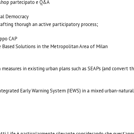
rkshop partecipato e Q&A
ocal Democracy
afting thorugh an active participatory process;
ruppo CAP
Based Solutions in the Metropolitan Area of Milan
 measures in existing urban plans such as SEAPs (and convert 
Integrated Early Warning System (IEWS) in a mixed urban-natura
etti Life è particolarmente rilevante considerando che quest’an