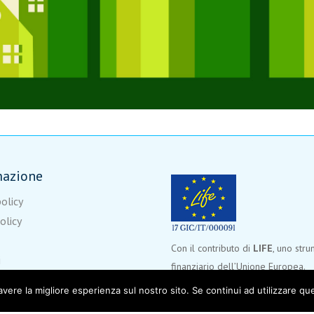
mazione
policy
olicy
Con il contributo di
LIFE
, uno str
i
finanziario dell’Unione Europea.
avere la migliore esperienza sul nostro sito. Se continui ad utilizzare qu