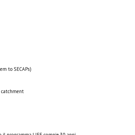
them to SECAPs)
l catchment
no il programma LIFE compie 30 anni.