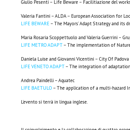
Giulio Pesenti – Life Beware – Facilitiazione del wo
Valeria Fantini – ALDA – European Association for L
LIFE BEWARE
– The Mayors’ Adapt Strategy and its dr
Maria Rosaria Scoppettuolo and Valeria Guerrini – G
LIFE METRO ADAPT
– The implementation of Nature 
Daniela Luise and Giovanni Vicentini – City Of Padova
LIFE VENETO ADAPT
– The integration of adaptation
Andrea Paindelli – Aquatec
LIFE BAETULO
– The application of a multi-hazard 
L’evento si terrà in lingua inglese.
Il coinvolgimento e la collaborazione di quattro prog