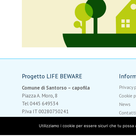
Progetto LIFE BEWARE
Infor
Privacy 
Comune di Santorso – capofila
Piazza A. Moro, 8
Cookie p
Tel 0445 649534
News
P.Iva IT 00280750241
Contatt
PEC: santorso.vi@cert.ip-veneto.net
Utilizziamo i cookie per essere sicuri che tu possa 