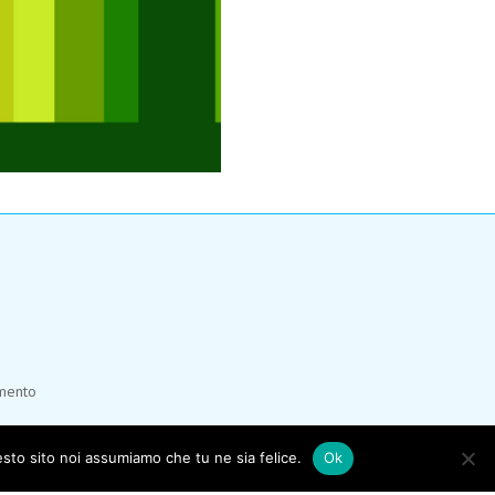
umento
esto sito noi assumiamo che tu ne sia felice.
Ok