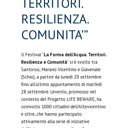
TERRITORI.
RESILIENZA.
COMUNITA’”
Il F
estival
“
La Forma dell’Acqua. Territori.
Resilienza e Comunità
”
si è svolto tra
Santorso, Marano Vicentino e Giavenale
(
Schio
)
, a partire da lunedì 20 settembre
fino all’ultimo appuntamento di martedì
28 settembre
. L’evento
, promosso nel
contesto del Progetto LIFE BEWARE,
ha
coinvolto 1000 cittadini dell’Altovicentino
e oltre,
che
hanno partec
ipato
attivamente
alla serie di
iniziative